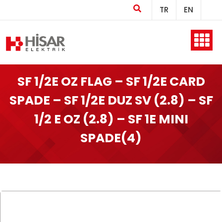
TR
EN
Ana Sayfa
SF 1/2E OZ FLAG – SF 1/2E CARD
SPADE – SF 1/2E DUZ SV (2.8) – SF
Kurumsal
1/2 E OZ (2.8) – SF 1E MINI
SPADE(4)
Ürünler
Üretim