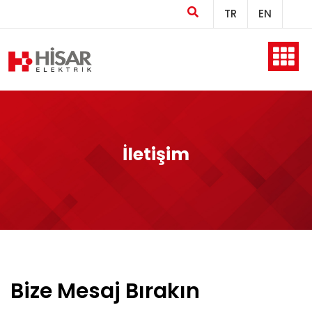
TR
EN
Ana Sayfa
Kurumsal
İletişim
Ürünler
Üretim
Bize Mesaj Bırakın