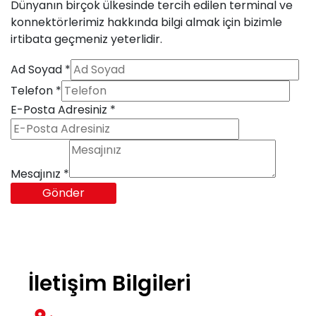
Dünyanın birçok ülkesinde tercih edilen terminal ve
konnektörlerimiz hakkında bilgi almak için bizimle
Teknik Bilgiler
irtibata geçmeniz yeterlidir.
Ad Soyad
*
E-Katalog
Telefon
*
E-Posta Adresiniz
*
Galeri
Mesajınız
*
Gönder
İletişim
İletişim Bilgileri