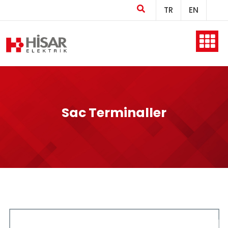
TR
EN
Ana Sayfa
Kurumsal
Sac Terminaller
Ürünler
Üretim