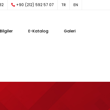
82
+90 (212) 592 57 07
TR
EN
Bilgiler
E-Katalog
Galeri