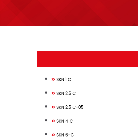
Üretim
Teknik Bilgiler
SKN 1 C
E-Katalog
SKN 2.5 C
SKN 2.5 C-05
SKN 4 C
Galeri
SKN 6-C