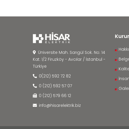
Kuru
Hakk
Üniversite Mah. Sarıgül Sok. No: 14
Belge
Kat: 1/2 Firuzköy - Avcılar / İstanbul -
Türkiye
Kalite
0(212) 592 72 82
İnsa
0 (212) 592 57 07
Galer
0 (212) 579 66 12
info@hisarelektrik.biz