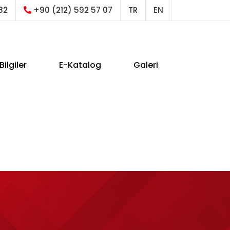
82
+90 (212) 592 57 07
TR
EN
Bilgiler
E-Katalog
Galeri