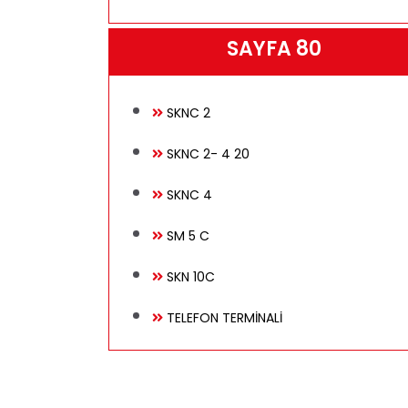
SAYFA 80
İletişim
SKNC 2
SKNC 2- 4 20
SKNC 4
SM 5 C
SKN 10C
TELEFON TERMİNALİ