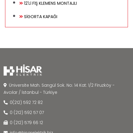
12'Lİ FİŞ KLEMENS MONTAJLI
SİGORTA KAPAĞI
Üniversite Mah. Sarıgül Sok. No: 14 Kat: 1/2 Firuzköy -
Avcılar / İstanbul - Türkiye
0(212) 592 72 82
0 (212) 592 57 07
0 (212) 579 66 12
info@hisarelektrik.biz