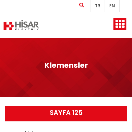
TR
EN
Ana Sayfa
Kurumsal
Klemensler
Ürünler
SAYFA 125
Üretim