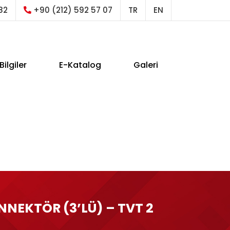
82
+90 (212) 592 57 07
TR
EN
Bilgiler
E-Katalog
Galeri
NNEKTÖR (3’LÜ) – TVT 2