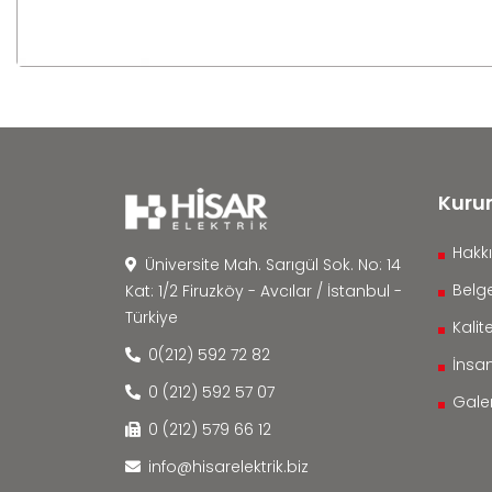
Kuru
Hakk
Üniversite Mah. Sarıgül Sok. No: 14
Belge
Kat: 1/2 Firuzköy - Avcılar / İstanbul -
Türkiye
Kalite
0(212) 592 72 82
İnsa
0 (212) 592 57 07
Galer
0 (212) 579 66 12
info@hisarelektrik.biz