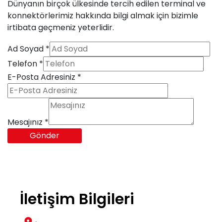
Dünyanın birçok ülkesinde tercih edilen terminal ve
konnektörlerimiz hakkında bilgi almak için bizimle
Teknik Bilgiler
irtibata geçmeniz yeterlidir.
Ad Soyad
*
E-Katalog
Telefon
*
E-Posta Adresiniz
*
Galeri
Mesajınız
*
Gönder
İletişim
İletişim Bilgileri