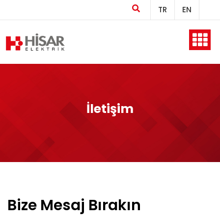
TR
EN
Ana Sayfa
Kurumsal
İletişim
Ürünler
Üretim
Bize Mesaj Bırakın