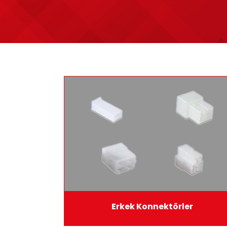
Üretim
Teknik Bilgiler
E-Katalog
Galeri
Erkek Konnektörler