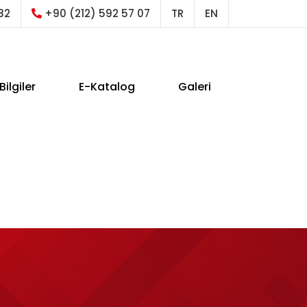
82
+90 (212) 592 57 07
TR
EN
Bilgiler
E-Katalog
Galeri